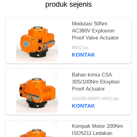
produk sejenis
网
Modulasi 50Nm
SITEMAP
AC380V Explosion
Proof Valve Actuator
PRIVACY
MOQ:1pc
KONTAK
POLICY
Bahan kimia CSA
30S/100Nm Eksplosi
Proof Actuator
USD300-500/PC MOQ:1pc
KONTAK
Kompak Motor 200Nm
ISO5211 Ledakan