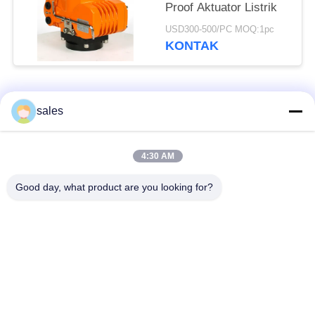
Proof Aktuator Listrik
USD300-500/PC MOQ:1pc
KONTAK
Bad Request
Semua
sales
Aktuator seperempat
4:30 AM
Multi Turn Actuator
putaran
Good day, what product are you looking for?
Penguat listrik tahan
Smart Electric
ledakan
Actuator
Akturator Listrik
Kompak Aktuator
Aman Gagal