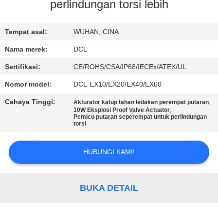
PABRIK
perlindungan torsi lebih
KONTROL
Tempat asal:
WUHAN, CINA
KUALITAS
Nama merek:
DCL
Sertifikasi:
CE/ROHS/CSA/IP68/IECEx/ATEX/UL
HUBUNGI
Nomor model:
DCL-EX10/EX20/EX40/EX60
KAMI
Cahaya Tinggi:
,
Akturator katup tahan ledakan perempat putaran
,
10W Eksplosi Proof Valve Actuator
Pemicu putaran seperempat untuk perlindungan
PERMINTAAN
torsi
PENAWARAN
HUBUNGI KAMI!
中
BUKA DETAIL
文
官