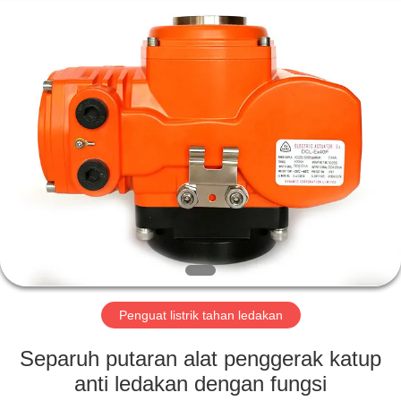
2026
Dynamic
Corporation
Limited.
All
Rights
Reserved.
RUMAH
PRODUK
TAMPILAN
VR
TENTANG
KAMI
Penguat listrik tahan ledakan
Separuh putaran alat penggerak katup
TUR
anti ledakan dengan fungsi