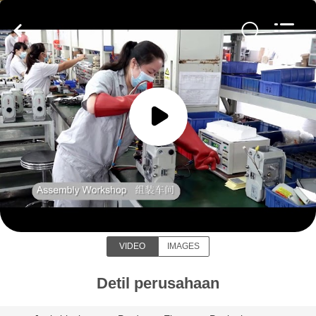
2026
Dynamic
Corporation
Limited.
All
Rights
Reserved.
RUMAH
PRODUK
TAMPILAN
VR
Dynamic Corporation Limited
TENTANG
VIDEO
IMAGES
KAMI
Detil perusahaan
TUR