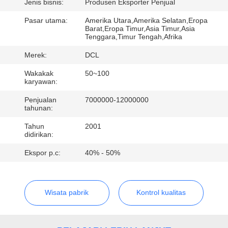
PABRIK
Jenis bisnis:
Produsen Eksporter Penjual
Pasar utama:
Amerika Utara,Amerika Selatan,Eropa
Barat,Eropa Timur,Asia Timur,Asia
KONTROL
Tenggara,Timur Tengah,Afrika
KUALITAS
Merek:
DCL
Wakakak
50~100
HUBUNGI
karyawan:
KAMI
Penjualan
7000000-12000000
tahunan:
Tahun
2001
PERMINTAAN
didirikan:
PENAWARAN
Ekspor p.c:
40% - 50%
中
Wisata pabrik
Kontrol kualitas
文
官