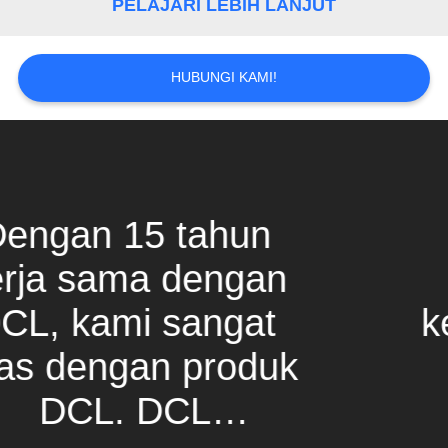
PELAJARI LEBIH LANJUT
网
HUBUNGI KAMI!
SITEMAP
PRIVACY
POLICY
Kami telah
membangun
kemitraan dengan
k
DCL selama
beberapa