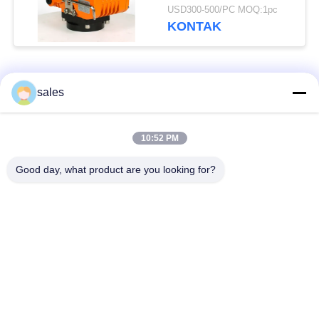
USD300-500/PC MOQ:1pc
KONTAK
Bad Request
Semua
sales
Aktuator seperempat
10:52 PM
Multi Turn Actuator
putaran
Good day, what product are you looking for?
Penguat listrik tahan
Smart Electric
ledakan
Actuator
Akturator Listrik
Kompak Aktuator
Aman Gagal
Katup Kupu-kupu
katup bola listrik