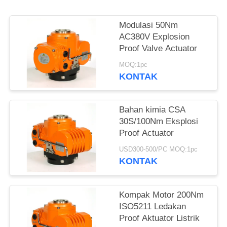
网
Modulasi 50Nm
AC380V Explosion
SITEMAP
Proof Valve Actuator
MOQ:1pc
KONTAK
PRIVACY
POLICY
Bahan kimia CSA
30S/100Nm Eksplosi
Proof Actuator
USD300-500/PC MOQ:1pc
KONTAK
Kompak Motor 200Nm
ISO5211 Ledakan
Proof Aktuator Listrik