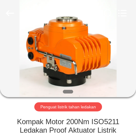
2026
Dynamic
Corporation
Limited.
All
Rights
Reserved.
RUMAH
PRODUK
TAMPILAN
VR
TENTANG
KAMI
Penguat listrik tahan ledakan
Kompak Motor 200Nm ISO5211
TUR
Ledakan Proof Aktuator Listrik