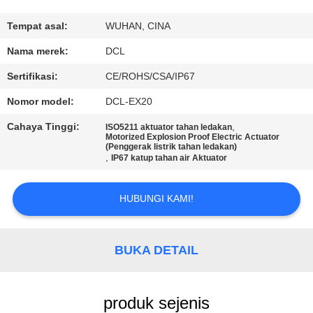
PABRIK
Tempat asal:
WUHAN, CINA
KONTROL
Nama merek:
DCL
KUALITAS
Sertifikasi:
CE/ROHS/CSA/IP67
Nomor model:
DCL-EX20
HUBUNGI
Cahaya Tinggi:
,
ISO5211 aktuator tahan ledakan
KAMI
Motorized Explosion Proof Electric Actuator
(Penggerak listrik tahan ledakan)
,
IP67 katup tahan air Aktuator
PERMINTAAN
HUBUNGI KAMI!
PENAWARAN
中
BUKA DETAIL
文
produk sejenis
官