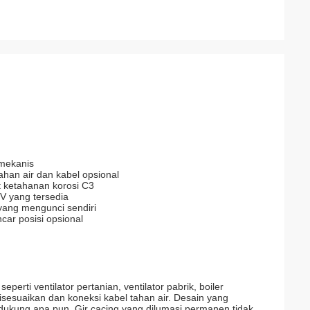
 mekanis
han air dan kabel opsional
 ketahanan korosi C3
V yang tersedia
yang mengunci sendiri
car posisi opsional
erti ventilator pertanian, ventilator pabrik, boiler
isesuaikan dan koneksi kabel tahan air. Desain yang
ukung apa pun. Gir cacing yang dilumasi permanen tidak