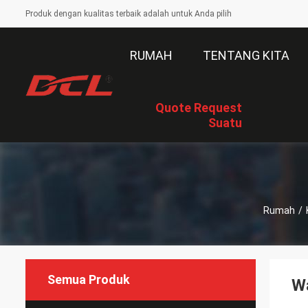
Produk dengan kualitas terbaik adalah untuk Anda pilih
RUMAH
TENTANG KITA
Quote Request
Suatu
Rumah
/
Semua Produk
W