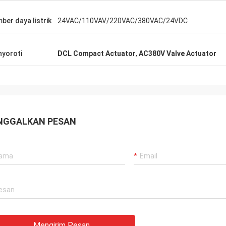
nganggap kualitas pertama dan
kami melayani pelanggan
an mereka sangat ketat dengan
dunia dengan produk DC
ber daya listrik
24VAC/110VAV/220VAC/380VAC/24VDC
.Mereka selalu melakukan banyak
menerus menyediakan p
aan dan tes untuk mengkonfirmasi
sangat dapat diandalka
 baru mereka dan
yang sangat tepat wakt
yoroti
DCL Compact Actuator
,
AC380V Valve Actuator
katkanKami juga luar biasa
mendukung kami.
g kontrol kualitas yang luar biasa
outsourcing bagian.
NGGALKAN PESAN
Mengirim Pesan