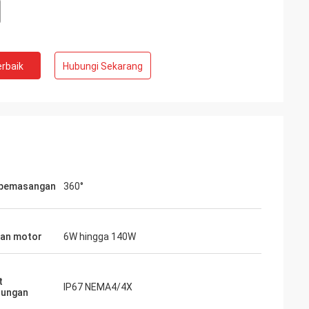
rbaik
Hubungi Sekarang
 pemasangan
360°
an motor
6W hingga 140W
- Cina
t
a dan pemasok
IP67 NEMA4/4X
dungan
6 tahun.AC pusat