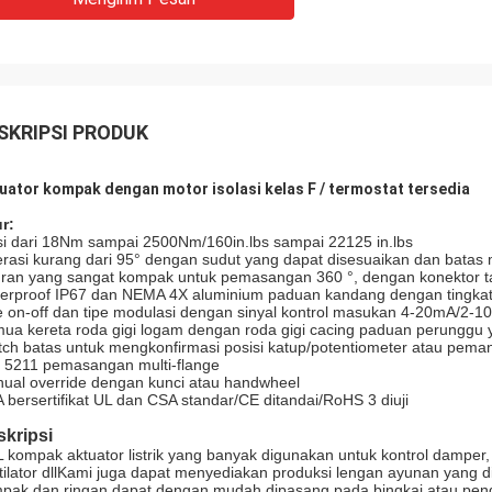
SKRIPSI PRODUK
uator kompak dengan motor isolasi kelas F / termostat tersedia
ur:
si dari 18Nm sampai 2500Nm/160in.lbs sampai 22125 in.lbs
rasi kurang dari 95° dengan sudut yang dapat disesuaikan dan batas
ran yang sangat kompak untuk pemasangan 360 °, dengan konektor ta
erproof IP67 dan NEMA 4X aluminium paduan kandang dengan tingkat
e on-off dan tipe modulasi dengan sinyal kontrol masukan 4-20mA/2-10
ua kereta roda gigi logam dengan roda gigi cacing paduan perunggu 
tch batas untuk mengkonfirmasi posisi katup/potentiometer atau peman
 5211 pemasangan multi-flange
ual override dengan kunci atau handwheel
 bersertifikat UL dan CSA standar/CE ditandai/RoHS 3 diuji
kripsi
 kompak aktuator listrik yang banyak digunakan untuk kontrol damper, sep
tilator dllKami juga dapat menyediakan produksi lengan ayunan yang d
pak dan ringan dapat dengan mudah dipasang pada bingkai atau pend