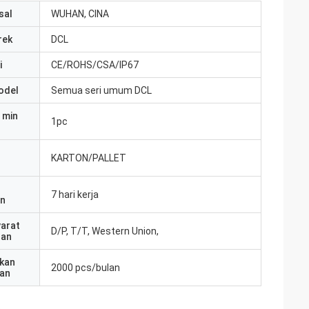
sal
WUHAN, CINA
rek
DCL
i
CE/ROHS/CSA/IP67
odel
Semua seri umum DCL
 min
1pc
KARTON/PALLET
7 hari kerja
an
yarat
D/P, T/T, Western Union,
ran
kan
2000 pcs/bulan
an