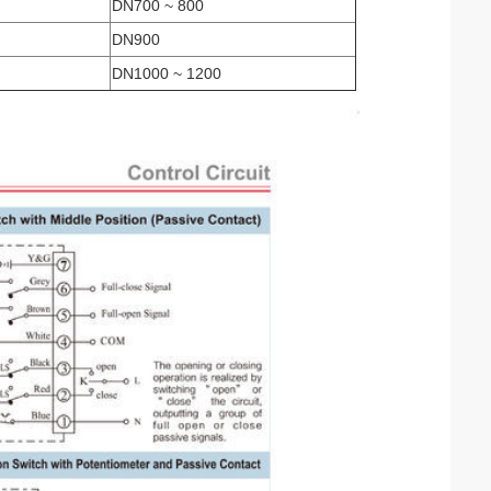
DN700 ~ 800
DN900
DN1000 ~ 1200