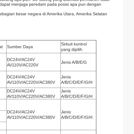
i dapat menjaga peredam pada posisi apa pun dengan
ebagian besar negara di Amerika Utara, Amerika Selatan
Sirkuit kontrol
at
Sumber Daya
yang dipilih
DC24V/AC24V
Jenis A/B/E/G
AV110V/AC220V
DC24V/AC24V
Jenis
AV110V/AC220V/AC380V
A/B/C/D/E/F/G/H
DC24V/AC24V
Jenis
AV110V/AC220V/AC380V
A/B/C/D/E/F/G/H
DC24V/AC24V
Jenis
AV110V/AC220V/AC380V
A/B/C/D/E/F/G/H