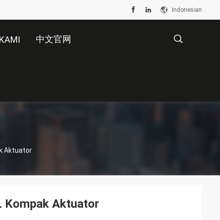
Indonesian
中文官网
KAMI
描
述
k Aktuator
L Kompak Aktuator