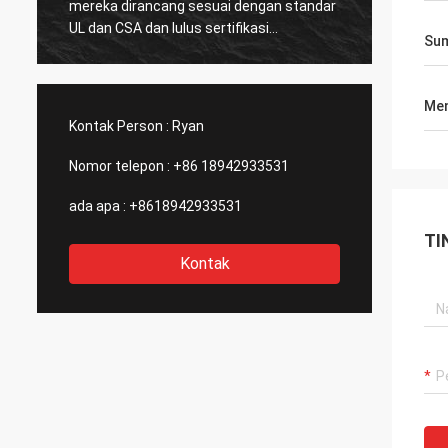
mereka dirancang sesuai dengan standar
DCL me
UL dan CSA dan lulus sertifikasi
karyaw
Sum
CSA.Sangat sedikit produsen Cina dapat
produk
memproduksi standar Amerika Serikat
percob
aktuator listrik dengan kualitas yang baik,
desain
Men
itulah sebabnya kami memilih mereka
mening
Kontak Person :
Ryan
sebagai mitra jangka panjang kami.
tentan
untuk 
Nomor telepon :
+86 18942933531
ada apa :
+8618942933531
TI
Kontak