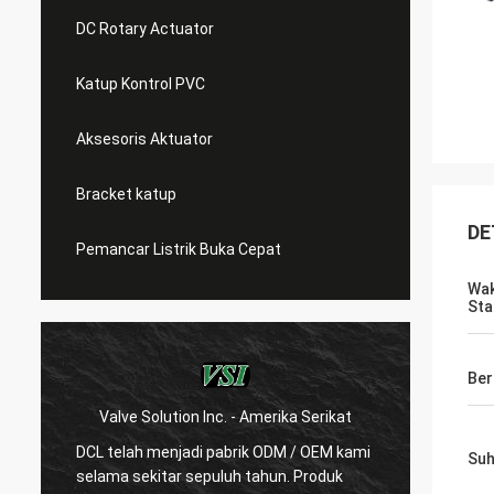
DC Rotary Actuator
Katup Kontrol PVC
Aksesoris Aktuator
Bracket katup
DE
Pemancar Listrik Buka Cepat
Wak
Sta
Ber
Valve Solution Inc. - Amerika Serikat
WE
DCL telah menjadi pabrik ODM / OEM kami
Dengan
Suh
selama sekitar sepuluh tahun. Produk
kami s