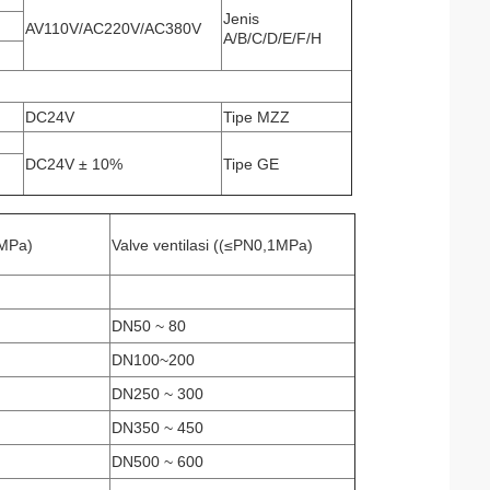
Jenis
AV110V/AC220V/AC380V
A/B/C/D/E/F/H
DC24V
Tipe MZZ
DC24V ± 10%
Tipe GE
6MPa)
Valve ventilasi ((≤PN0,1MPa)
DN50 ~ 80
DN100~200
DN250 ~ 300
DN350 ~ 450
DN500 ~ 600