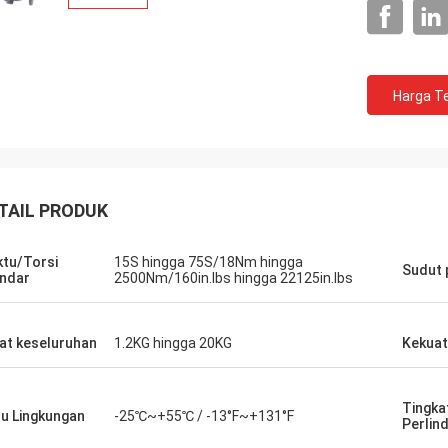
Harga Te
TAIL PRODUK
tu/Torsi
15S hingga 75S/18Nm hingga
Sudut
ndar
2500Nm/160in.lbs hingga 22125in.lbs
at keseluruhan
1.2KG hingga 20KG
Kekuat
SA Armaturen GmbH - Jerman
Grup Midea 
Tingka
 15 tahun kerja sama dengan DCL,
DCL telah menjadi mitr
u Lingkungan
-25℃~+55℃ / -13°F~+131°F
Perlin
angat puas dengan produk DCL.
kami selama lebih dari 