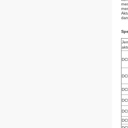
mem
mem
Akt
dan
Spe
Jen
akt
DC
DC
DC
DC
DC
DC
DC