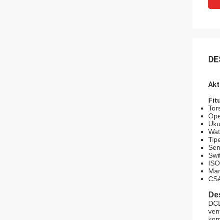
DE
Akt
Fit
Tor
Ope
Uku
Wat
Tip
Sem
Swi
ISO
Man
CSA
Des
DCL
ven
kom