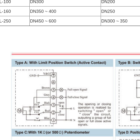
L-100
DN300
DN200
L-160
DN350 ~ 400
DN250
L-250
DN450 ~ 600
DN300 ~ 350