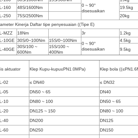
0 ~ 90°
L-160
48S/1600Nm
19.5kg
disesuaikan
L-250
75S/2500Nm
20kg
ameter Kinerja Daftar tipe penyesuaian ((Tipe E)
L-MZZ
18Nm
3r
1.2kg
L-10GE
30S/0~100Nm
15S/0~100Nm
4.5kg
0 ~ 90°
30S/100 ~
15S/100 ~
disesuaikan
L-40GE
9.5kg
600Nm
400Nm
is aktuator
Klep Kupu-kupu
≤
PN1.0MPa)
Klep bola ((≤PN1.
L-02
≤ DN40
≤ DN32
L-05
DN50 ~ 65
DN40
L-10
DN80 ~ 100
DN50 ~ 65
L-20
DN125 ~ 150
DN80 ~ 100
L-40
DN200
DN125
L-60
DN250
DN150