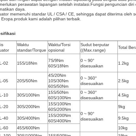
erlukan perawatan lapangan setelah instalasi.Fungsi penguncian dir
atikan daya.
uator memenuhi standar UL / CSA / CE, sehingga dapat diterima oleh s
 Eropa.produk kami adalah pilihan terbaik.
sifikasi
is
Waktu
Waktu/Torsi
Sudut berputar
Total Ber
uator
standar/Torque
opsional
((Max.range)
7S/9Nm
0 ~ 90°
L-02
15S/18Nm
1.2kg
60S/18Nm
disesuaikan
4S/20Nm
0 ~ 360°
L-05
20S/50Nm
10S/30Nm
2.5kg
disesuaikan
60S/50Nm
15S/50Nm
0 ~ 360°
L-10
30S/100Nm
4.5kg
60S/100Nm
disesuaikan
15S/100Nm
L-20
30S/200Nm
9kg
60S/200Nm
0 ~ 90°
15S/200Nm
L-40
30S/400Nm
9.5kg
disesuaikan
60S/400Nm
L-60
45S/600Nm
10kg
L-100
30S/1000Nm
15S/500Nm
19kg