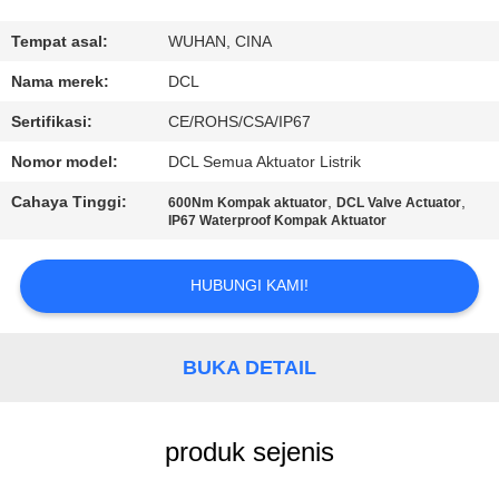
PABRIK
Tempat asal:
WUHAN, CINA
KONTROL
Nama merek:
DCL
KUALITAS
Sertifikasi:
CE/ROHS/CSA/IP67
Nomor model:
DCL Semua Aktuator Listrik
HUBUNGI
Cahaya Tinggi:
,
,
600Nm Kompak aktuator
DCL Valve Actuator
KAMI
IP67 Waterproof Kompak Aktuator
PERMINTAAN
HUBUNGI KAMI!
PENAWARAN
BUKA DETAIL
中
文
produk sejenis
官