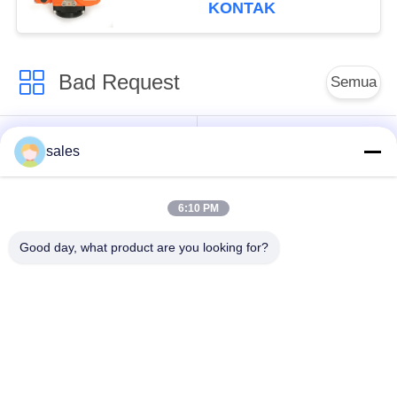
KONTAK
Bad Request
Semua
Aktuator seperempat
Multi Turn Actuator
sales
putaran
6:10 PM
Penguat listrik tahan
Smart Electric
ledakan
Actuator
Good day, what product are you looking for?
Akturator Listrik
Kompak Aktuator
Aman Gagal
Katup Kupu-kupu
katup bola listrik
Listrik