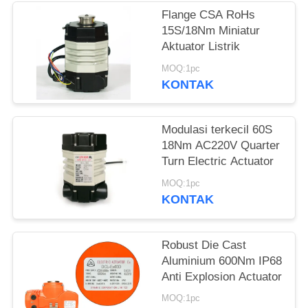
Flange CSA RoHs
网
15S/18Nm Miniatur
Aktuator Listrik
SITEMAP
MOQ:1pc
KONTAK
PRIVACY
Modulasi terkecil 60S
POLICY
18Nm AC220V Quarter
Turn Electric Actuator
MOQ:1pc
KONTAK
Robust Die Cast
Aluminium 600Nm IP68
Anti Explosion Actuator
MOQ:1pc