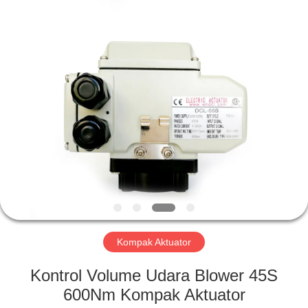
2026
Dynamic
Corporation
Limited.
All
Rights
Reserved.
RUMAH
PRODUK
TAMPILAN
VR
TENTANG
KAMI
Kompak Aktuator
Kontrol Volume Udara Blower 45S
TUR
600Nm Kompak Aktuator