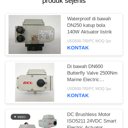
produk sejenis
网
Waterproof di bawah
DN250 katup bola
SITEMAP
140W Aktuator listrik
USD500-700/PC MOQ:1pc
PRIVACY
KONTAK
POLICY
Di bawah DN600
Butterfly Valve 2500Nm
Marine Electric
Actuator
USD500-700/PC MOQ:1pc
KONTAK
DC Brushless Motor
ISO5211 24VDC Smart
Electric Actuator