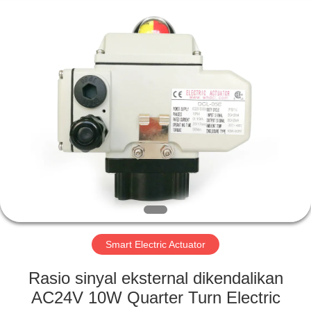
2026
Dynamic
Corporation
Limited.
All
Rights
Reserved.
RUMAH
PRODUK
TAMPILAN
VR
TENTANG
KAMI
Smart Electric Actuator
Rasio sinyal eksternal dikendalikan
TUR
AC24V 10W Quarter Turn Electric