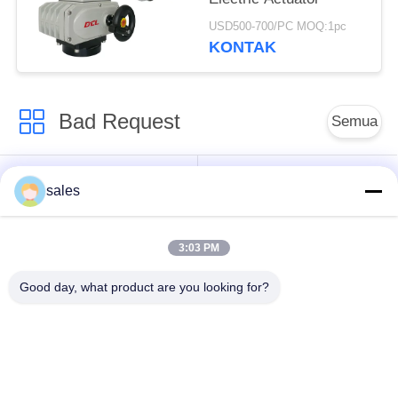
USD500-700/PC MOQ:1pc
KONTAK
Bad Request
Semua
Aktuator seperempat
Multi Turn Actuator
sales
putaran
3:03 PM
Penguat listrik tahan
Smart Electric
ledakan
Actuator
Good day, what product are you looking for?
Akturator Listrik
Kompak Aktuator
Aman Gagal