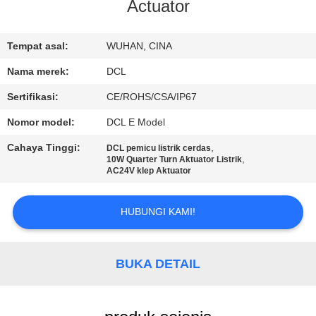
PABRIK
Actuator
KONTROL
Tempat asal:
WUHAN, CINA
KUALITAS
Nama merek:
DCL
Sertifikasi:
CE/ROHS/CSA/IP67
HUBUNGI
Nomor model:
DCL E Model
KAMI
Cahaya Tinggi:
,
DCL pemicu listrik cerdas
,
10W Quarter Turn Aktuator Listrik
AC24V klep Aktuator
PERMINTAAN
PENAWARAN
HUBUNGI KAMI!
中
BUKA DETAIL
文
官