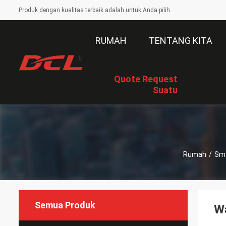
Produk dengan kualitas terbaik adalah untuk Anda pilih
RUMAH
TENTANG KITA
Quote Request
Suatu
Rumah
/
Sma
Semua Produk
Wa