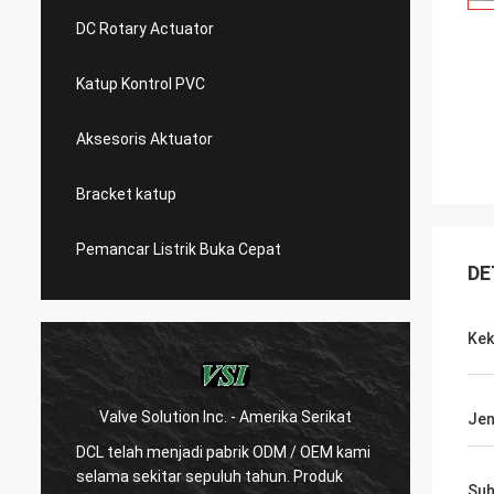
DC Rotary Actuator
Katup Kontrol PVC
Aksesoris Aktuator
Bracket katup
Pemancar Listrik Buka Cepat
DE
Kek
Valve Solution Inc. - Amerika Serikat
WE
Jen
DCL telah menjadi pabrik ODM / OEM kami
Dengan
selama sekitar sepuluh tahun. Produk
kami s
Suh