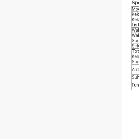
Spe
Mo
Kek
Kek
Lis
Wak
Wak
Sud
Sir
Tot
Kel
Su
Ant
Suh
Fun