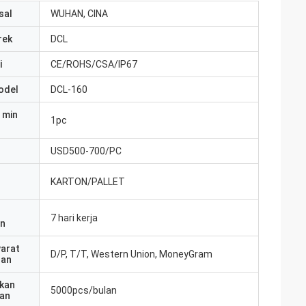
sal
WUHAN, CINA
rek
DCL
i
CE/ROHS/CSA/IP67
odel
DCL-160
 min
1pc
USD500-700/PC
KARTON/PALLET
7 hari kerja
an
yarat
D/P, T/T, Western Union, MoneyGram
ran
kan
5000pcs/bulan
an