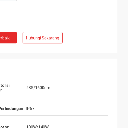
rbaik
Hubungi Sekarang
torsi
48S/1600nm
r
- Cina
Perlindungan
IP67
a dan pemasok
6 tahun.AC pusat
motor
100W/140W