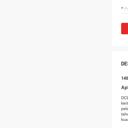
DE
140
Apl
DCL
ker
pel
tah
kual