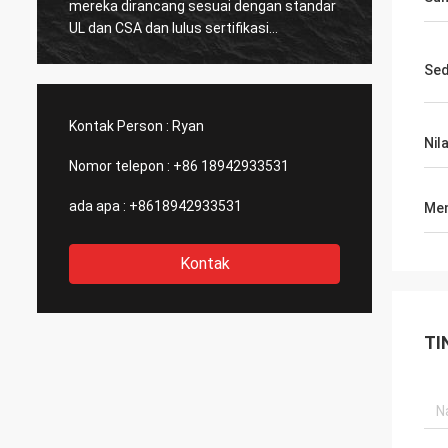
mereka dirancang sesuai dengan standar
DCL me
UL dan CSA dan lulus sertifikasi
karyaw
CSA.Sangat sedikit produsen Cina dapat
produk
Se
memproduksi standar Amerika Serikat
percob
aktuator listrik dengan kualitas yang baik,
desain
itulah sebabnya kami memilih mereka
mening
Kontak Person :
Ryan
sebagai mitra jangka panjang kami.
tentan
Nil
untuk 
Nomor telepon :
+86 18942933531
ada apa :
+8618942933531
Men
Kontak
TI