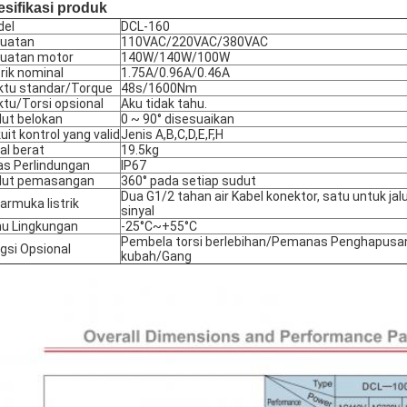
sifikasi produk
del
DCL-160
uatan
110VAC/220VAC/380VAC
uatan motor
140W/140W/100W
trik nominal
1.75A/0.96A/0.46A
tu standar/Torque
48s/1600Nm
tu/Torsi opsional
Aku tidak tahu.
ut belokan
0 ~ 90° disesuaikan
kuit kontrol yang valid
Jenis A,B,C,D,E,F,H
al berat
19.5kg
as Perlindungan
IP67
dut pemasangan
360° pada setiap sudut
Dua G1/2 tahan air Kabel konektor, satu untuk jalur
armuka listrik
sinyal
u Lingkungan
-25°C~+55°C
Pembela torsi berlebihan/Pemanas Penghapusan
gsi Opsional
kubah/Gang