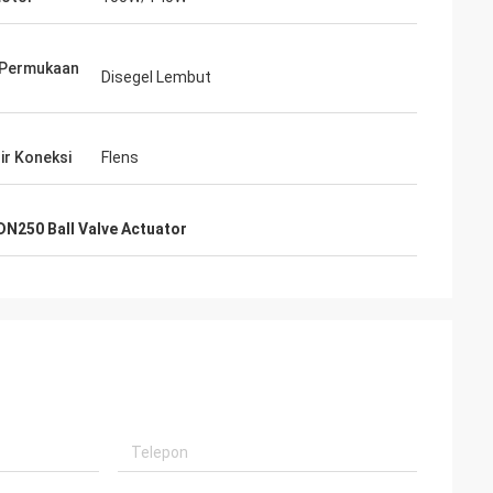
 HVAC di seluruh
LMereka terus-
roduk yang
 Permukaan
Disegel Lembut
n dan layanan
u untuk
ir Koneksi
Flens
DN250 Ball Valve Actuator