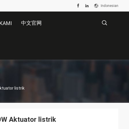
Indonesian
中文官网
KAMI
描
述
uator listrik
 Aktuator listrik