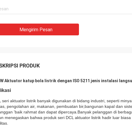
Mengirim Pesan
SKRIPSI PRODUK
W Aktuator katup bola listrik dengan ISO 5211 jenis instalasi lang
ikasi
 seri aktuator listrik banyak digunakan di bidang industri, seperti minya
tas, pengolahan air, makanan, pembuatan bir,bangunan kapal dan sis
anggan 'baik rahmat dan dapat dipercaya.Banyak pelanggan di berbagai
un menegaskan bahwa produk seri DCL aktuator listrik hadir luar biasa
itas.