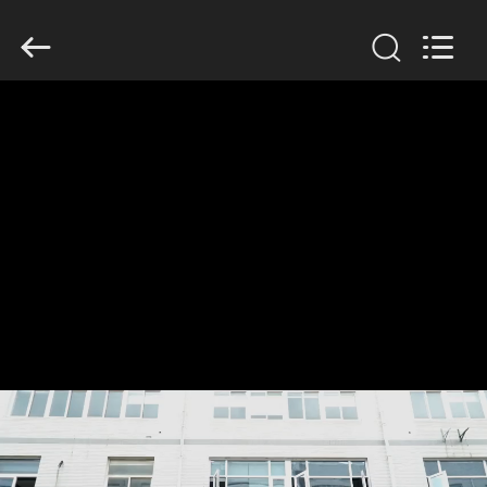
2026
Dynamic
Corporation
Limited.
All
Rights
Reserved.
RUMAH
PRODUK
TAMPILAN
VR
TENTANG
KAMI
TUR