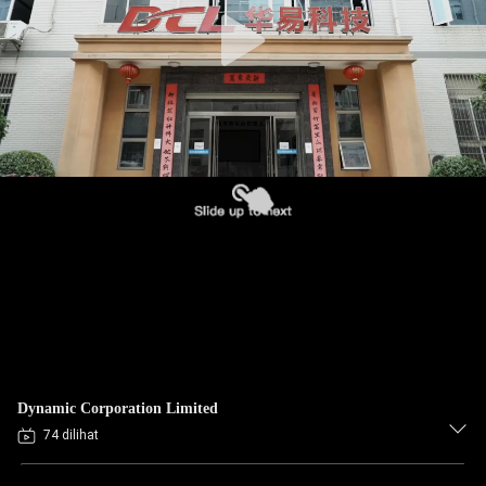
PABRIK
KONTROL
KUALITAS
HUBUNGI
KAMI
PERMINTAAN
PENAWARAN
中
Dynamic Corporation Limited
文
74 dilihat
官