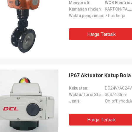
Menyoroti:
WCB Electric A
Kemasan rincian:
KARTON/PAL
Waktu pengiriman:
7 hari kerja
Harga Terbaik
IP67 Aktuator Katup Bola
Kekuatan:
DC24V/AC24V
Waktu/Torsi Standar:
30S/400nm
Jenis:
On-off, modul
Harga Terbaik