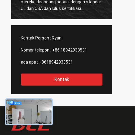
mereka dirancang sesuai dengan standar
DCL me
UL dan CSA dan lulus sertifikasi
karyaw
CSA.Sangat sedikit produsen Cina dapat
produk
memproduksi standar Amerika Serikat
percob
aktuator listrik dengan kualitas yang baik,
desain
itulah sebabnya kami memilih mereka
mening
Kontak Person :
Ryan
sebagai mitra jangka panjang kami.
tentan
untuk 
Nomor telepon :
+86 18942933531
ada apa :
+8618942933531
Kontak