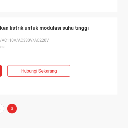
kan listrik untuk modulasi suhu tinggi
/AC110V/AC380V/AC220V
asi
Hubungi Sekarang
- Cina
2
3
a dan pemasok
6 tahun.AC pusat