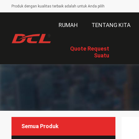
Produk dengan kualitas terbaik adalah untuk Anda pilih
RUMAH
TENTANG KITA
Quote Request
Suatu
Semua Produk