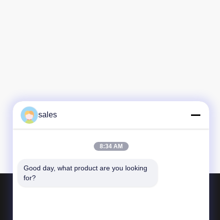
 HVAC di seluruh
LMereka terus-
roduk yang
n dan layanan
u untuk
sales
8:34 AM
Good day, what product are you looking 
for?
Produk
Aktuator seperempat putaran