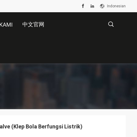
Indonesian
中文官网
KAMI
描
述
lve (Klep Bola Berfungsi Listrik)