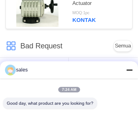
Actuator
MOQ:1pc
KONTAK
Bad Request
Semua
Aktuator seperempat
Multi Turn Actuator
sales
putaran
7:24 AM
Penguat listrik tahan
Smart Electric
ledakan
Actuator
Good day, what product are you looking for?
Akturator Listrik
Kompak Aktuator
Aman Gagal