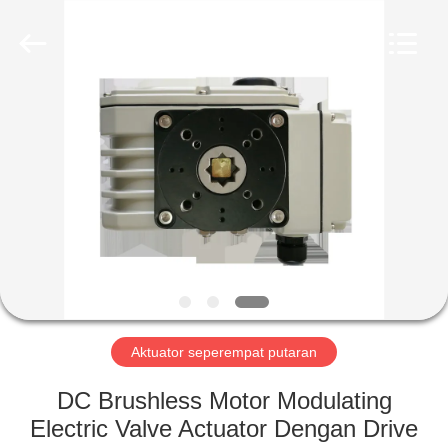
2026
Dynamic
Corporation
Limited.
All
Rights
Reserved.
RUMAH
PRODUK
TAMPILAN
VR
TENTANG
KAMI
Aktuator seperempat putaran
DC Brushless Motor Modulating
TUR
Electric Valve Actuator Dengan Drive