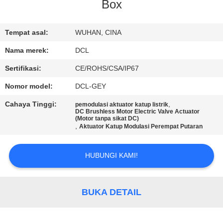
PABRIK
Box
KONTROL
Tempat asal:
WUHAN, CINA
KUALITAS
Nama merek:
DCL
Sertifikasi:
CE/ROHS/CSA/IP67
HUBUNGI
Nomor model:
DCL-GEY
KAMI
Cahaya Tinggi:
,
pemodulasi aktuator katup listrik
DC Brushless Motor Electric Valve Actuator
(Motor tanpa sikat DC)
,
PERMINTAAN
Aktuator Katup Modulasi Perempat Putaran
PENAWARAN
HUBUNGI KAMI!
中
BUKA DETAIL
文
官