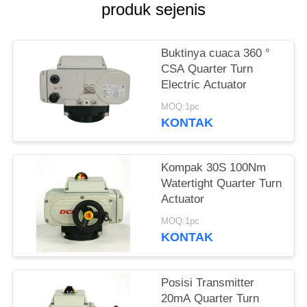
produk sejenis
网
Buktinya cuaca 360 °
SITEMAP
CSA Quarter Turn
Electric Actuator
PRIVACY
MOQ:1pc
KONTAK
POLICY
Kompak 30S 100Nm
Watertight Quarter Turn
Actuator
MOQ:1pc
KONTAK
Posisi Transmitter
20mA Quarter Turn