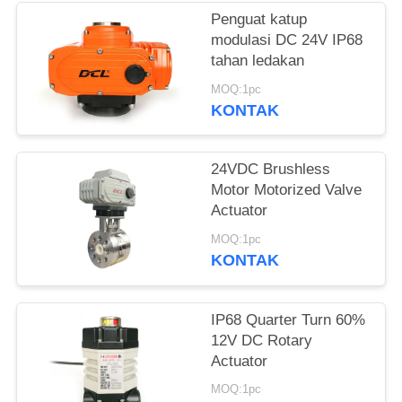
Penguat katup
网
modulasi DC 24V IP68
tahan ledakan
SITEMAP
MOQ:1pc
KONTAK
PRIVACY
24VDC Brushless
POLICY
Motor Motorized Valve
Actuator
MOQ:1pc
KONTAK
IP68 Quarter Turn 60%
12V DC Rotary
Actuator
MOQ:1pc