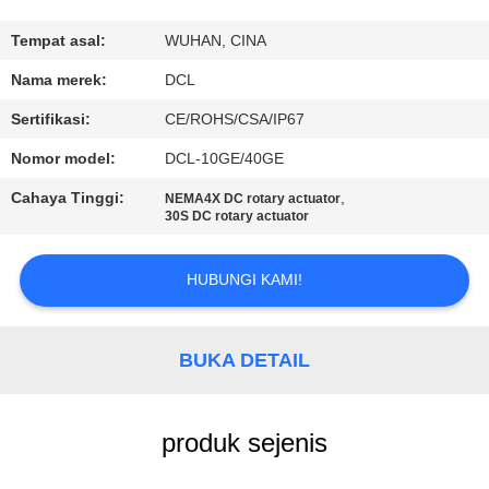
PABRIK
Tempat asal:
WUHAN, CINA
KONTROL
Nama merek:
DCL
KUALITAS
Sertifikasi:
CE/ROHS/CSA/IP67
Nomor model:
DCL-10GE/40GE
HUBUNGI
Cahaya Tinggi:
,
NEMA4X DC rotary actuator
KAMI
30S DC rotary actuator
PERMINTAAN
HUBUNGI KAMI!
PENAWARAN
BUKA DETAIL
中
文
produk sejenis
官