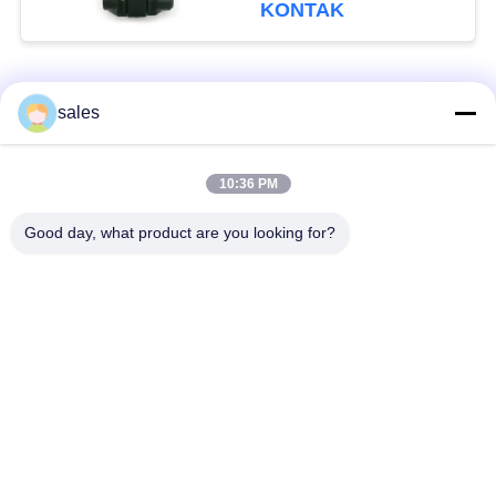
KONTAK
Bad Request
Semua
sales
Aktuator seperempat
10:36 PM
Multi Turn Actuator
putaran
Good day, what product are you looking for?
Penguat listrik tahan
Smart Electric
ledakan
Actuator
Akturator Listrik
Kompak Aktuator
Aman Gagal
Katup Kupu-kupu
katup bola listrik
Listrik