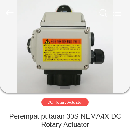
2026
Dynamic
Corporation
Limited.
All
Rights
Reserved.
RUMAH
PRODUK
TAMPILAN
VR
TENTANG
KAMI
DC Rotary Actuator
Perempat putaran 30S NEMA4X DC
TUR
Rotary Actuator