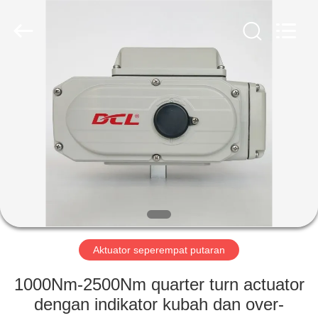
2026
Dynamic
Corporation
Limited.
All
Rights
Reserved.
RUMAH
PRODUK
TAMPILAN
VR
TENTANG
KAMI
Aktuator seperempat putaran
1000Nm-2500Nm quarter turn actuator
TUR
dengan indikator kubah dan over-