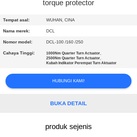
PABRIK
torque protector
KONTROL
Tempat asal:
WUHAN, CINA
KUALITAS
Nama merek:
DCL
Nomor model:
DCL-100 /160 /250
HUBUNGI
Cahaya Tinggi:
,
1000Nm Quarter Turn Actuator
,
2500Nm Quarter Turn Actuator
KAMI
Kubah Indikator Perempat Turn Aktuator
PERMINTAAN
HUBUNGI KAMI!
PENAWARAN
BUKA DETAIL
中
文
produk sejenis
官