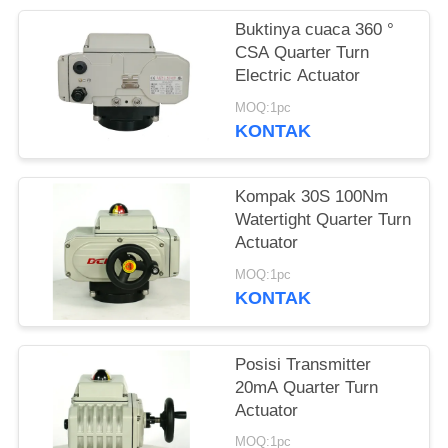
网
Buktinya cuaca 360 °
CSA Quarter Turn
Electric Actuator
SITEMAP
MOQ:1pc
KONTAK
PRIVACY
POLICY
Kompak 30S 100Nm
Watertight Quarter Turn
Actuator
MOQ:1pc
KONTAK
Posisi Transmitter
20mA Quarter Turn
Actuator
MOQ:1pc