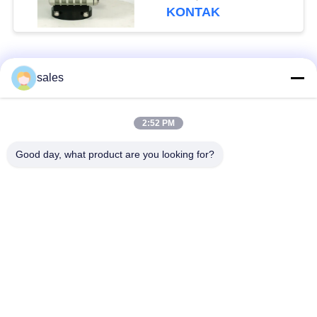
KONTAK
Bad Request
Semua
sales
Aktuator seperempat
2:52 PM
Multi Turn Actuator
putaran
Good day, what product are you looking for?
Penguat listrik tahan
Smart Electric
ledakan
Actuator
Akturator Listrik
Kompak Aktuator
Aman Gagal
Katup Kupu-kupu
katup bola listrik
Listrik