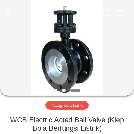
2026
Dynamic
Corporation
Limited.
All
Rights
Reserved.
RUMAH
PRODUK
TAMPILAN
VR
TENTANG
KAMI
Katup bola listrik
WCB Electric Acted Ball Valve (Klep
TUR
Bola Berfungsi Listrik)