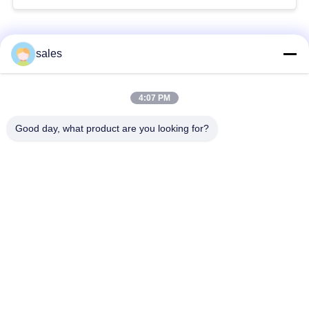
Bad Request
Semua
sales
Aktuator seperempat
4:07 PM
Multi Turn Actuator
putaran
Good day, what product are you looking for?
Penguat listrik tahan
Smart Electric
ledakan
Actuator
Akturator Listrik
Kompak Aktuator
Aman Gagal
Katup Kupu-kupu
katup bola listrik
Listrik