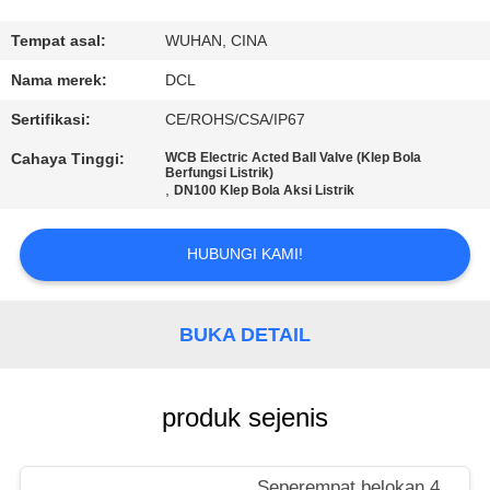
PABRIK
Tempat asal:
WUHAN, CINA
KONTROL
Nama merek:
DCL
KUALITAS
Sertifikasi:
CE/ROHS/CSA/IP67
Cahaya Tinggi:
WCB Electric Acted Ball Valve (Klep Bola
HUBUNGI
Berfungsi Listrik)
,
DN100 Klep Bola Aksi Listrik
KAMI
HUBUNGI KAMI!
PERMINTAAN
PENAWARAN
BUKA DETAIL
中
produk sejenis
文
官
Seperempat belokan 4