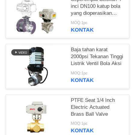
inci DN100 katup bola
网
yang dioperasikan
secara listrik
MOQ:1pc
SITEMAP
KONTAK
PRIVACY
Baja tahan karat
2000psi Tekanan Tinggi
POLICY
Listrik Ventil Bola Aksi
MOQ:1pc
KONTAK
PTFE Seat 1/4 Inch
Electric Actuated
Brass Ball Valve
MOQ:1pc
KONTAK