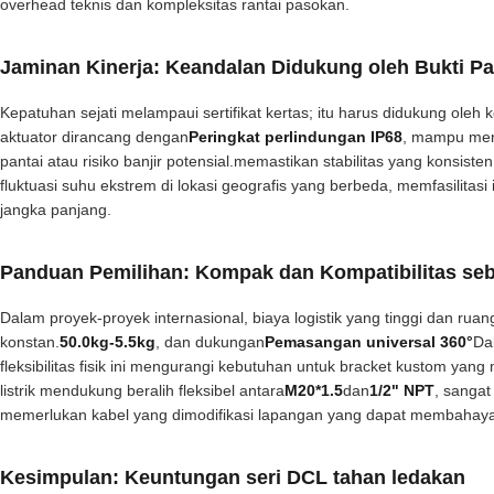
overhead teknis dan kompleksitas rantai pasokan.
Jaminan Kinerja: Keandalan Didukung oleh Bukti Pa
Kepatuhan sejati melampaui sertifikat kertas; itu harus didukung ole
aktuator dirancang dengan
Peringkat perlindungan IP68
, mampu mena
pantai atau risiko banjir potensial.memastikan stabilitas yang konsist
fluktuasi suhu ekstrem di lokasi geografis yang berbeda, memfasilitas
jangka panjang.
Panduan Pemilihan: Kompak dan Kompatibilitas se
Dalam proyek-proyek internasional, biaya logistik yang tinggi dan ruang
konstan.
50.0kg-5.5kg
, dan dukungan
Pemasangan universal 360°
Da
fleksibilitas fisik ini mengurangi kebutuhan untuk bracket kustom ya
listrik mendukung beralih fleksibel antara
M20*1.5
dan
1/2" NPT
, sangat
memerlukan kabel yang dimodifikasi lapangan yang dapat membahayak
Kesimpulan: Keuntungan seri DCL tahan ledakan