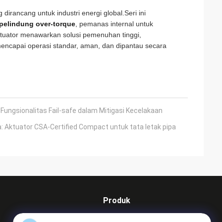
dirancang untuk industri energi global.Seri ini
pelindung over-torque
, pemanas internal untuk
tuator menawarkan solusi pemenuhan tinggi,
ncapai operasi standar, aman, dan dipantau secara
Fungsionalitas Fail-safe dalam Mitigasi Kecelakaan
: Aktuator CSA-Certified Compact untuk tata letak pipa
Produk
Aktuator seperempat putaran