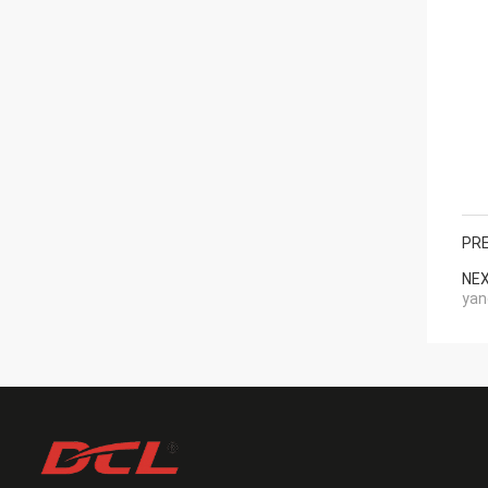
PRE
NEX
yan