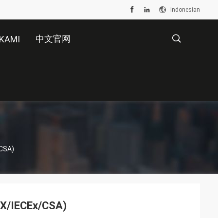
Indonesian
中文官网
KAMI
描
述
/CSA)
TEX/IECEx/CSA)