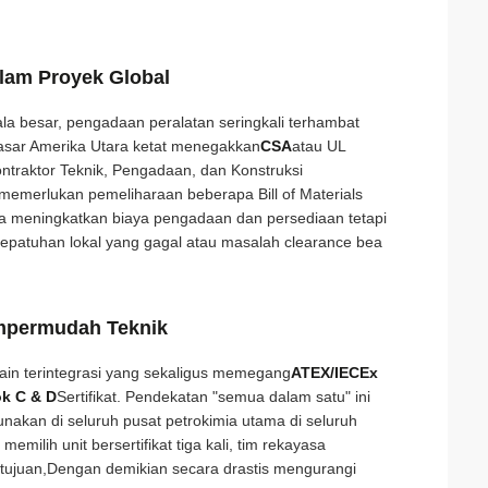
alam Proyek Global
ala besar, pengadaan peralatan seringkali terhambat
 pasar Amerika Utara ketat menegakkan
CSA
atau UL
ntraktor Teknik, Pengadaan, dan Konstruksi
 memerlukan pemeliharaan beberapa Bill of Materials
ya meningkatkan biaya pengadaan dan persediaan tetapi
 kepatuhan lokal yang gagal atau masalah clearance bea
Mempermudah Teknik
ain terintegrasi yang sekaligus memegang
ATEX/IECEx
ok C & D
Sertifikat. Pendekatan "semua dalam satu" ini
nakan di seluruh pusat petrokimia utama di seluruh
emilih unit bersertifikat tiga kali, tim rekayasa
 tujuan,Dengan demikian secara drastis mengurangi