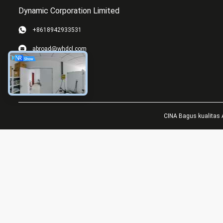
Dynamic Corporation Limited
+8618942933531
abroad@whdcl.com
CINA Bagus kualitas 