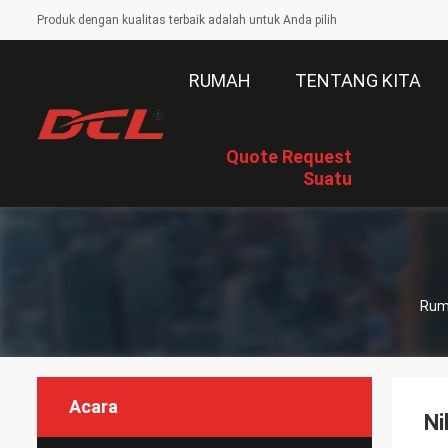
Produk dengan kualitas terbaik adalah untuk Anda pilih
RUMAH
TENTANG KITA
Quote Request
Suatu
Rum
Acara
Ni