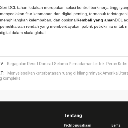
Seri DCL tahan ledakan merupakan solusi kontrol berkinerja tinggi yang 
menyediakan fitur keamanan dan digital penting, termasuk terintegrasi
menghilangkan kelembaban, dan opsional
Kembali yang aman
DCL ac
pemeliharaan rendah yang memberdayakan pabrik petrokimia untuk me
digital dalam skala global.
V:
Kegagalan Reset Darurat Selama Pemadaman Listrik: Peran Kritis 
T:
Menyelesaikan keterbatasan ruang di kilang minyak Amerika Utara
g kompleks
Tentang
Profil perusahaan
Berita