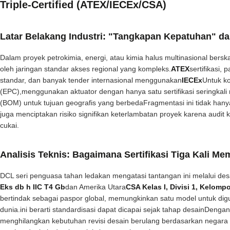
Triple-Certified (ATEX/IECEx/CSA)
Latar Belakang Industri: "Tangkapan Kepatuhan" d
Dalam proyek petrokimia, energi, atau kimia halus multinasional bersk
oleh jaringan standar akses regional yang kompleks.
ATEX
sertifikasi,
standar, dan banyak tender internasional menggunakan
IECEx
Untuk ko
(EPC),menggunakan aktuator dengan hanya satu sertifikasi seringkali
(BOM) untuk tujuan geografis yang berbedaFragmentasi ini tidak han
juga menciptakan risiko signifikan keterlambatan proyek karena audit
cukai.
Analisis Teknis: Bagaimana Sertifikasi Tiga Kali 
DCL seri penguasa tahan ledakan mengatasi tantangan ini melalui des
Eks db h IIC T4 Gb
dan Amerika Utara
CSA Kelas I, Divisi 1, Kelomp
bertindak sebagai paspor global, memungkinkan satu model untuk digu
dunia.ini berarti standardisasi dapat dicapai sejak tahap desainDengan m
menghilangkan kebutuhan revisi desain berulang berdasarkan negara