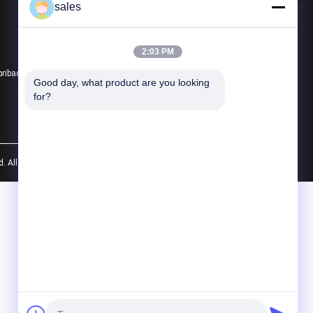
sales
Multi Turn Actuator
Penguat listrik tahan ledakan
2:03 PM
pribadi
Semua kategori
Good day, what product are you looking 
for?
 All Rights Reserved.